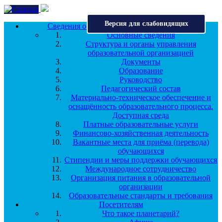
Перейти к основному содержанию
Версия для слабовидящих
Сведения об образовательной организации
Основные сведения
Структура и органы управления
образовательной организацией
Документы
Образование
Руководство
Педагогический состав
Материально-техническое обеспечение и
оснащённость образовательного процесса.
Доступная среда
Платные образовательные услуги
Финансово-хозяйственная деятельность
Вакантные места для приёма (перевода)
обучающихся
Стипендии и меры поддержки обучающихся
Международное сотрудничество
Организация питания в образовательной
организации
Образовательные стандарты и требования
Посетителям
Что такое планетарий?