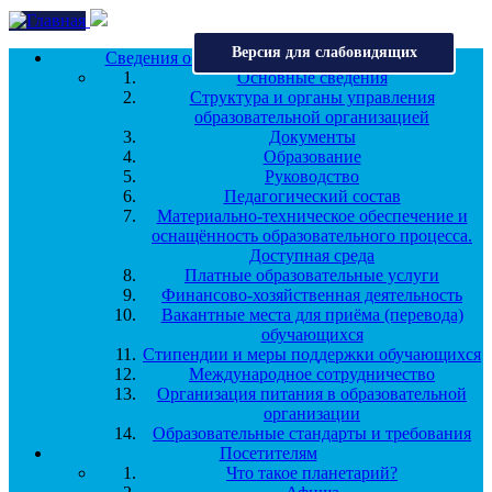
Перейти к основному содержанию
Версия для слабовидящих
Сведения об образовательной организации
Основные сведения
Структура и органы управления
образовательной организацией
Документы
Образование
Руководство
Педагогический состав
Материально-техническое обеспечение и
оснащённость образовательного процесса.
Доступная среда
Платные образовательные услуги
Финансово-хозяйственная деятельность
Вакантные места для приёма (перевода)
обучающихся
Стипендии и меры поддержки обучающихся
Международное сотрудничество
Организация питания в образовательной
организации
Образовательные стандарты и требования
Посетителям
Что такое планетарий?