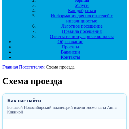
Афиша
Услуги
Как добраться
Информация для посетителей с
инвалидностью
Льготное посещение
Правила посещения
Ответы на популярные вопросы
Образование
Проекты
Вакансии
Контакты
Главная
Посетителям
Схема проезда
Схема проезда
Как нас найти
Большой Новосибирский планетарий имени космонавта Анны
Кикиной