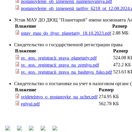
postanovlenie_ob_izmenenii_naimenovaniya.pdf
postanovlenie_ob_izmenenii_tarifov_6218_ot_12.08.2024.
Устав МАУ ДО ДЮЦ "Планетарий" имени космонавта А
Вложение
Размер
2.88 МБ
ustav_mau_do_dyuc_planetariy_18.10.2023.pdf
Свидетельство о государственной регистрации права
Вложение
Размер
524.08 К
sv._gos._registracii_prava_planetariy.pdf
472.2 КБ
sv._gos._registracii_prava_na_zemlyu.pdf
523.63 К
sv._gos._registracii_prava_na_bashnyu_fuko.pdf
Свидетельство о постановке на учет в налоговом органе
Вложение
Размер
274.95 КБ
svidetelstvo_o_postanovke_na_uchet.pdf
562.78 КБ
eglyul.pdf