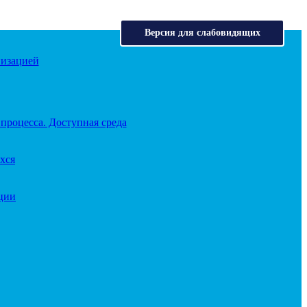
Версия для слабовидящих
низацией
процесса. Доступная среда
хся
ации