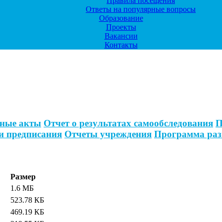
Правила посещения
Ответы на популярные вопросы
Образование
Проекты
Вакансии
Контакты
ные акты
Отчет о результатах самообследования
П
и предписания
Отчеты учреждения
Программа раз
Размер
1.6 МБ
523.78 КБ
469.19 КБ