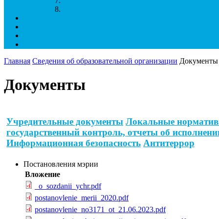
Главная
Сведения об образовательной организации
Документы
Документы
Учредительные документы
Локальные норматив
государственный контроль, отчеты об исполнени
Информационная безопасность
Антитеррор
Постановления мэрии
Вложение
_o_sozdanii_ychr.pdf
postanovlenie_merii_2020.pdf
postanovlenie_no3171_ot_21.06.2023.pdf