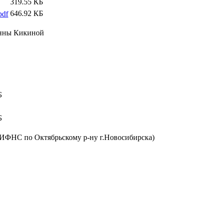
319.55 КБ
646.92 КБ
pdf
нны Кикиной
Б
Б
 (ИФНС по Октябрьскому р-ну г.Новосибирска)