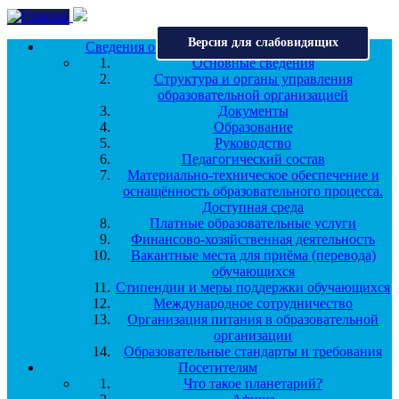
Перейти к основному содержанию
Версия для слабовидящих
Сведения об образовательной организации
Основные сведения
Структура и органы управления
образовательной организацией
Документы
Образование
Руководство
Педагогический состав
Материально-техническое обеспечение и
оснащённость образовательного процесса.
Доступная среда
Платные образовательные услуги
Финансово-хозяйственная деятельность
Вакантные места для приёма (перевода)
обучающихся
Стипендии и меры поддержки обучающихся
Международное сотрудничество
Организация питания в образовательной
организации
Образовательные стандарты и требования
Посетителям
Что такое планетарий?