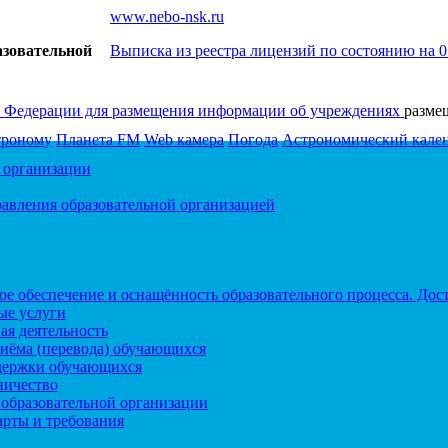
www.nebo-nsk.ru
азовательной
Выписка из реестра лицензий по состоянию на 0
 Федерации для размещения информации об учреждениях
разме
троному
Планета FM
Web камера
Погода
Астрономический кале
 организации
равления образовательной организацией
е обеспечение и оснащённость образовательного процесса. Дос
ые услуги
ая деятельность
риёма (перевода) обучающихся
держки обучающихся
ничество
 образовательной организации
арты и требования