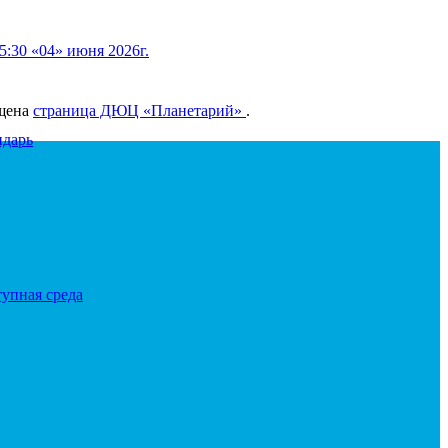
5:30 «04» июня 2026г.
щена
страница ДЮЦ «Планетарий»
.
ндарь
тупная среда