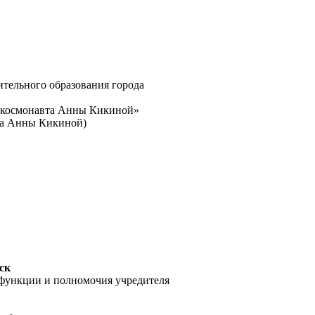
тельного образования города
 космонавта Анны Кикиной»
а Анны Кикиной)
ск
 функции и полномочия учредителя