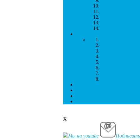
Х
Мы на youtube
Подписатьс