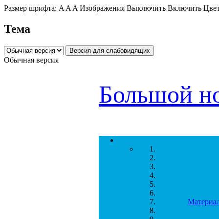
Перейти к основному содержанию
Размер шрифта:
A
A
A
Изображения
Выключить
Включить
Цвет
Тема
Обычная версия
Большой н
Материал