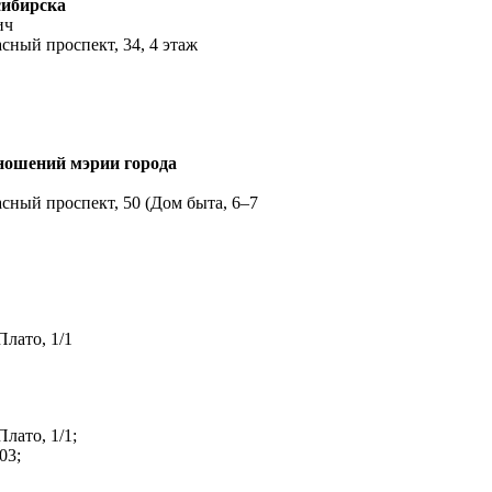
сибирска
ич
сный проспект, 34, 4 этаж
ношений мэрии города
асный проспект, 50 (Дом быта, 6–7
лато, 1/1
лато, 1/1;
03;