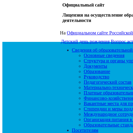
Официальный сайт
Лицензия на осуществление обр
деятельности
На
Официальном сайте Российской
Детский день рождения
Вопрос ас
Сведения об образовательной
Основные сведения
Структура и органы уп
Документы
Образование
Руководство
Педагогический состав
Материально-техническо
Платные образовательн
Финансово-хозяйственн
Вакантные места для п
Стипендии и меры под
Международное сотруд
Организация питания в
Образовательные станд
Посетителям