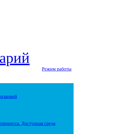
арий
Режим работы
низацией
процесса. Доступная среда