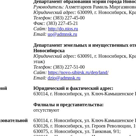
Департамент образования мэрии города Ново
Руководитель:
Ахметгареев Рамиль Миргазянов
Юридический адрес:
630099, г. Новосибирск, Кра
Телефон:
(383) 227-45-00
Факс:
(383) 227-45-21
Сайт:
http://do.nios.ru
Email:
uo@admnsk.ru
Департамент земельных и имущественных от
Новосибирска
Юридический адрес:
630091, г. Новосибирск, Кр
этаж)
Телефон:
(383) 227-51-00
Сайт:
https://novo-sibirsk.ru/dep/land/
Email:
dzio@admnsk.ru
ной
Юридический и фактический адрес:
630114, г. Новосибирск, ул. Ключ-Камышенское П
Филиалы и представительства:
отсутствуют
азовательной
630114, г. Новосибирск, ул. Ключ-Камышенское П
630126, г. Новосибирск, ул. Героев Революции, 1
630075, г. Новосибирск, ул. Танковая, 9/1;