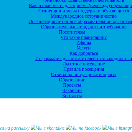
Финансово-хозяйственная деятельность
Вакантные места для приёма (перевода) обучающи
Стипендии и меры поддержки обучающихся
Международное сотрудничество
Организация питания в образовательной организ
Образовательные стандарты и требования
Посетителям
Что такое планетарий?
Афиша
Услуги
Как добраться
Информация для посетителей с инвалидностью
Льготное посещение
Правила посещения
Ответы на популярные вопросы
Образование
Проекты
Вакансии
Контакты
я на рассылку
Мы в vkontakte
Мы на facebook
Мы в instag