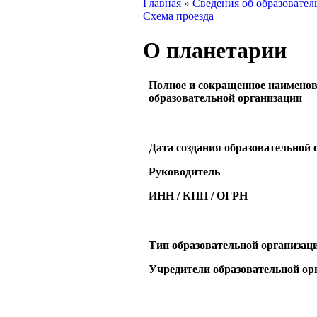
Главная
»
Сведения об образовател
Схема проезда
Вы здесь
О планетарии
Полное и сокращенное наимено
образовательной организации
Дата создания образовательной 
Руководитель
ИНН / КПП / ОГРН
Тип образовательной организац
Учредители образовательной ор