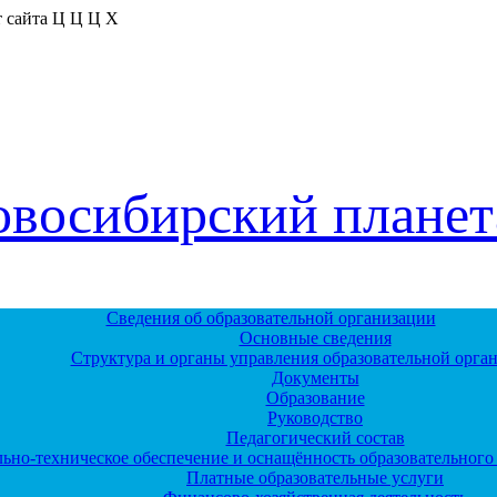
 сайта
Ц
Ц
Ц
Х
овосибирский планет
Сведения об образовательной организации
Основные сведения
Структура и органы управления образовательной орга
Документы
Образование
Руководство
Педагогический состав
ьно-техническое обеспечение и оснащённость образовательного 
Платные образовательные услуги