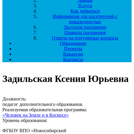
Афиша
Услуги
Как добраться
Информация для посетителей с
инвалидностью
Льготное посещение
Правила посещения
Ответы на популярные вопросы
Образование
Проекты
Вакансии
Контакты
Задильская Ксения Юрьевна
Должность:
педагог дополнительного образования.
Реализуемая образовательная программа:
«Человек на Земле и в Космосе»
Уровень образования:
ФГБОУ ВПО «Новосибирский