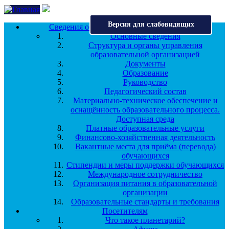
Перейти к основному содержанию
Версия для слабовидящих
Сведения об образовательной организации
Основные сведения
Структура и органы управления
образовательной организацией
Документы
Образование
Руководство
Педагогический состав
Материально-техническое обеспечение и
оснащённость образовательного процесса.
Доступная среда
Платные образовательные услуги
Финансово-хозяйственная деятельность
Вакантные места для приёма (перевода)
обучающихся
Стипендии и меры поддержки обучающихся
Международное сотрудничество
Организация питания в образовательной
организации
Образовательные стандарты и требования
Посетителям
Что такое планетарий?