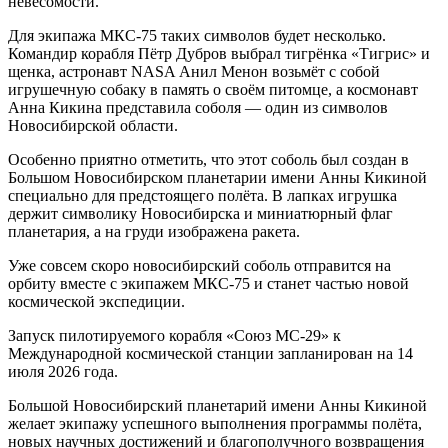
невесомости.
Для экипажа МКС-75 таких символов будет несколько.
Командир корабля Пётр Дубров выбрал тигрёнка «Тигрис» и
щенка, астронавт NASA Анил Менон возьмёт с собой
игрушечную собаку в память о своём питомце, а космонавт
Анна Кикина представила соболя — один из символов
Новосибирской области.
Особенно приятно отметить, что этот соболь был создан в
Большом Новосибирском планетарии имени Анны Кикиной
специально для предстоящего полёта. В лапках игрушка
держит символику Новосибирска и миниатюрный флаг
планетария, а на груди изображена ракета.
Уже совсем скоро новосибирский соболь отправится на
орбиту вместе с экипажем МКС-75 и станет частью новой
космической экспедиции.
Запуск пилотируемого корабля «Союз МС-29» к
Международной космической станции запланирован на 14
июля 2026 года.
Большой Новосибирский планетарий имени Анны Кикиной
желает экипажу успешного выполнения программы полёта,
новых научных достижений и благополучного возвращения