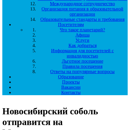
Международное сотрудничество
Организация питания в образовательной
организации
Образовательные стандарты и требования
Посетителям
Что такое планетарий?
Афиша
Услуги
Как добраться
Информация для посетителей с
инвалидностью
Льготное посещение
Правила посещения
Ответы на популярные вопросы
Образование
Проекты
Вакансии
Контакты
Новосибирский соболь
отправится на