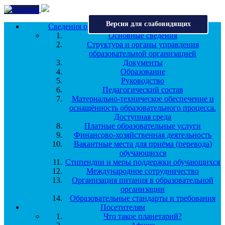
Перейти к основному содержанию
Версия для слабовидящих
Сведения об образовательной организации
Основные сведения
Структура и органы управления
образовательной организацией
Документы
Образование
Руководство
Педагогический состав
Материально-техническое обеспечение и
оснащённость образовательного процесса.
Доступная среда
Платные образовательные услуги
Финансово-хозяйственная деятельность
Вакантные места для приёма (перевода)
обучающихся
Стипендии и меры поддержки обучающихся
Международное сотрудничество
Организация питания в образовательной
организации
Образовательные стандарты и требования
Посетителям
Что такое планетарий?