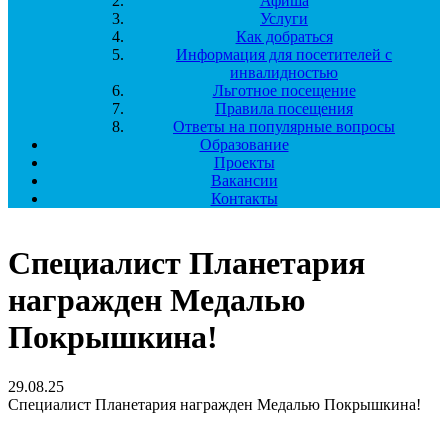
Афиша
Услуги
Как добраться
Информация для посетителей с
инвалидностью
Льготное посещение
Правила посещения
Ответы на популярные вопросы
Образование
Проекты
Вакансии
Контакты
Специалист Планетария
награжден Медалью
Покрышкина!
29.08.25
Специалист Планетария награжден Медалью Покрышкина!