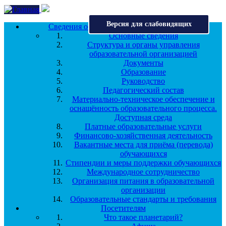
Перейти к основному содержанию
Версия для слабовидящих
Сведения об образовательной организации
Основные сведения
Структура и органы управления
образовательной организацией
Документы
Образование
Руководство
Педагогический состав
Материально-техническое обеспечение и
оснащённость образовательного процесса.
Доступная среда
Платные образовательные услуги
Финансово-хозяйственная деятельность
Вакантные места для приёма (перевода)
обучающихся
Стипендии и меры поддержки обучающихся
Международное сотрудничество
Организация питания в образовательной
организации
Образовательные стандарты и требования
Посетителям
Что такое планетарий?