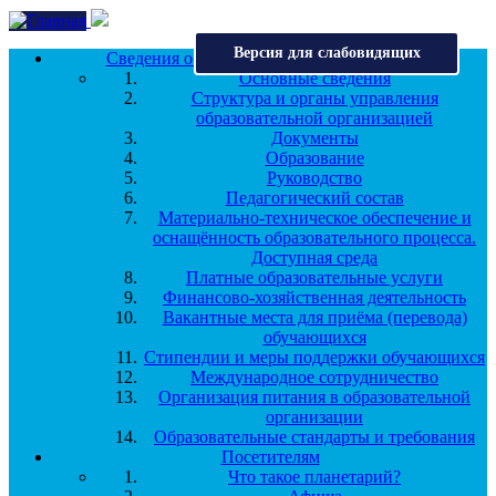
Перейти к основному содержанию
Версия для слабовидящих
Сведения об образовательной организации
Основные сведения
Структура и органы управления
образовательной организацией
Документы
Образование
Руководство
Педагогический состав
Материально-техническое обеспечение и
оснащённость образовательного процесса.
Доступная среда
Платные образовательные услуги
Финансово-хозяйственная деятельность
Вакантные места для приёма (перевода)
обучающихся
Стипендии и меры поддержки обучающихся
Международное сотрудничество
Организация питания в образовательной
организации
Образовательные стандарты и требования
Посетителям
Что такое планетарий?