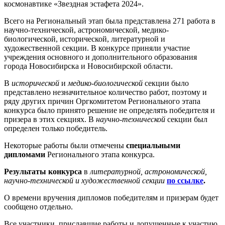
космонавтике «Звездная эстафета 2024».
Всего на Региональный этап была представлена 271 работа в
научно-технической, астрономической, медико-
биологической, исторической, литературной и
художественной секции. В конкурсе приняли участие
учреждения основного и дополнительного образования
города Новосибирска и Новосибирской области.
В
исторической
и
медико-биологической
секции было
представлено незначительное количество работ, поэтому и
ряду других причин Оргкомитетом Регионального этапа
конкурса было принято решение не определять победителя и
призера в этих секциях. В
научно-технической
секции был
определен только победитель.
Некоторые работы были отмечены
специальными
дипломами
Регионального этапа конкурса.
Результаты конкурса
в
литературной,
астрономической,
научно-технической и художественной секции
по ссылке
.
О времени вручения дипломов победителям и призерам будет
сообщено отдельно.
Все участники, приславшие работы и допущенные к участию