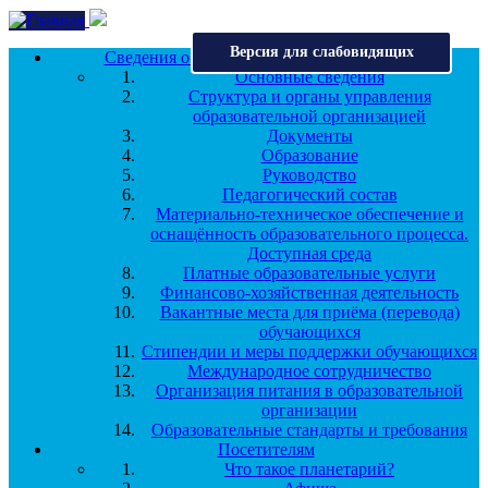
Перейти к основному содержанию
Версия для слабовидящих
Сведения об образовательной организации
Основные сведения
Структура и органы управления
образовательной организацией
Документы
Образование
Руководство
Педагогический состав
Материально-техническое обеспечение и
оснащённость образовательного процесса.
Доступная среда
Платные образовательные услуги
Финансово-хозяйственная деятельность
Вакантные места для приёма (перевода)
обучающихся
Стипендии и меры поддержки обучающихся
Международное сотрудничество
Организация питания в образовательной
организации
Образовательные стандарты и требования
Посетителям
Что такое планетарий?